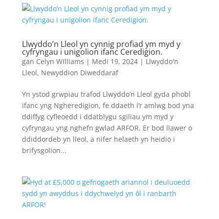
Llwyddo’n Lleol yn cynnig profiad ym myd y
cyfryngau i unigolion ifanc Ceredigion.
gan
Celyn Williams
|
Medi 19, 2024
|
Llwyddo'n
Lleol
,
Newyddion Diweddaraf
Yn ystod grwpiau trafod Llwyddo’n Lleol gyda phobl
ifanc yng Ngheredigion, fe ddaeth i’r amlwg bod yna
ddiffyg cyfleoedd i ddatblygu sgiliau ym myd y
cyfryngau yng nghefn gwlad ARFOR. Er bod llawer o
ddiddordeb yn lleol, a nifer helaeth yn heidio i
brifysgolion...