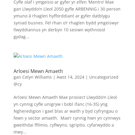
Cyfle olaf i ymgeisio ar gyfer yr elfen ‘Mentro’ Mae
gan Llwyddo’n Lleol 2050 gyfle ARBENNIG i 30 person
ymuno â rhaglen hyfforddiant ar gyfer datblygu
syniad busnes. Fel rhan o’r rhaglen bydd ymgeiswyr
llwyddiannus yn derbyn 10 sesiwn wythnosol
gydag...
Arloesi Mewn Amaeth
gan
Celyn Williams
|
Awst 14, 2024
|
Uncategorized
@cy
Arloesi Mewn Amaeth Mae prosiect Llwyddo’n Lleol
yn cynnig cyfle unigryw i bobl ifanc (16-35) yng
Ngheredigion i gael blas ar waith y byd cyfryngau o
fewn y sector amaeth. Mae’r cynnig hwn yn cynnwys
gweithdai ffilmio, cyflwyno, sgriptio, cyfarwyddo a
mwy...