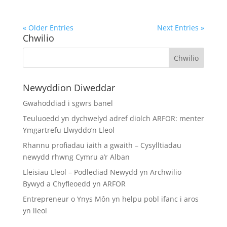
« Older Entries
Next Entries »
Chwilio
Newyddion Diweddar
Gwahoddiad i sgwrs banel
Teuluoedd yn dychwelyd adref diolch ARFOR: menter
Ymgartrefu Llwyddo’n Lleol
Rhannu profiadau iaith a gwaith – Cysylltiadau
newydd rhwng Cymru a’r Alban
Lleisiau Lleol – Podlediad Newydd yn Archwilio
Bywyd a Chyfleoedd yn ARFOR
Entrepreneur o Ynys Môn yn helpu pobl ifanc i aros
yn lleol