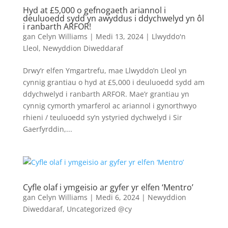
Hyd at £5,000 o gefnogaeth ariannol i
deuluoedd sydd yn awyddus i ddychwelyd yn ôl
i ranbarth ARFOR!
gan
Celyn Williams
|
Medi 13, 2024
|
Llwyddo'n
Lleol
,
Newyddion Diweddaraf
Drwy’r elfen Ymgartrefu, mae Llwyddo’n Lleol yn
cynnig grantiau o hyd at £5,000 i deuluoedd sydd am
ddychwelyd i ranbarth ARFOR. Mae’r grantiau yn
cynnig cymorth ymarferol ac ariannol i gynorthwyo
rhieni / teuluoedd sy’n ystyried dychwelyd i Sir
Gaerfyrddin,...
Cyfle olaf i ymgeisio ar gyfer yr elfen ‘Mentro’
gan
Celyn Williams
|
Medi 6, 2024
|
Newyddion
Diweddaraf
,
Uncategorized @cy