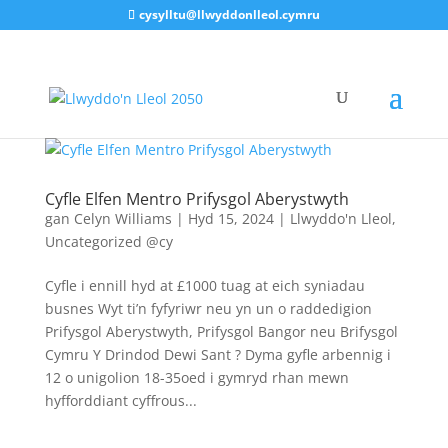
cysylltu@llwyddonlleol.cymru
Cyfle Elfen Mentro Prifysgol Aberystwyth
gan
Celyn Williams
|
Hyd 15, 2024
|
Llwyddo'n Lleol
,
Uncategorized @cy
Cyfle i ennill hyd at £1000 tuag at eich syniadau
busnes Wyt ti’n fyfyriwr neu yn un o raddedigion
Prifysgol Aberystwyth, Prifysgol Bangor neu Brifysgol
Cymru Y Drindod Dewi Sant ? Dyma gyfle arbennig i
12 o unigolion 18-35oed i gymryd rhan mewn
hyfforddiant cyffrous...