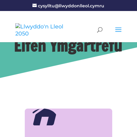
cysylltu@llwyddonlleol.cymru
Elfen Ymgartrefu
