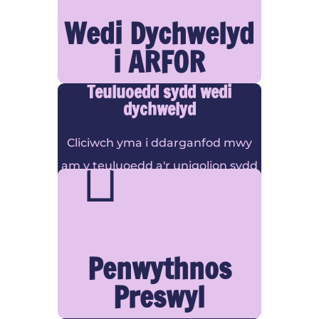
Wedi Dychwelyd
i ARFOR
Teuluoedd sydd wedi
dychwelyd
Cliciwch yma i ddarganfod mwy

am y teuluoedd a'r unigolion sydd
wedi dychwelyd i ARFOR
Penwythnos
Preswyl